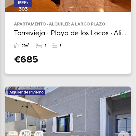
REF:
303
APARTAMENTO · ALQUILER A LARGO PLAZO
Torrevieja · Playa de los Locos · Alicante
2
55m
2
1
€685
Alquiler de Invierno