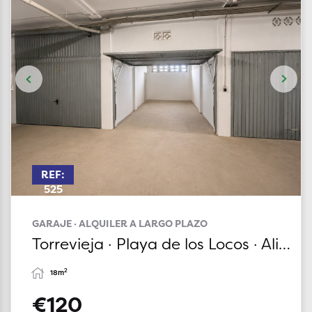
REF:
525
GARAJE · ALQUILER A LARGO PLAZO
Torrevieja · Playa de los Locos · Alicante
2
18m
€120