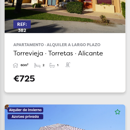
REF:
382
APARTAMENTO · ALQUILER A LARGO PLAZO
Torrevieja · Torretas · Alicante
2
60m
2
1
€725
Alquiler de Invierno
Azotea privada