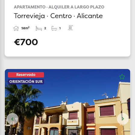
APARTAMENTO · ALQUILER A LARGO PLAZO
Torrevieja · Centro · Alicante
2
58m
2
1
€700
Reservado
ORIENTACIÓN SUR