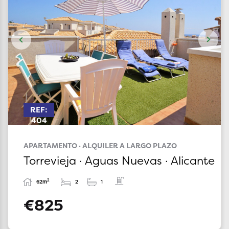
REF:
404
APARTAMENTO · ALQUILER A LARGO PLAZO
Torrevieja · Aguas Nuevas · Alicante
2
62m
2
1
€825