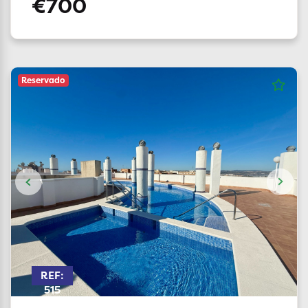
€700
Reservado
REF:
515