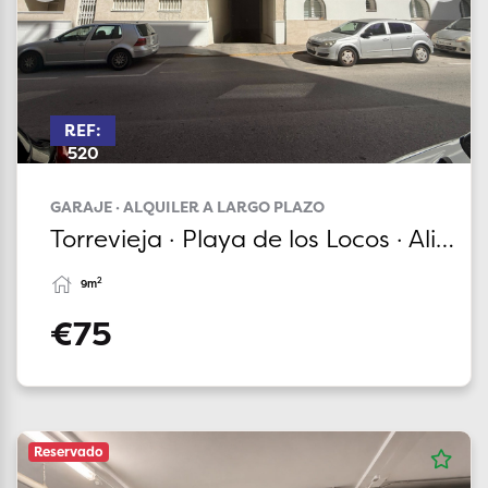
REF:
520
GARAJE · ALQUILER A LARGO PLAZO
Torrevieja · Playa de los Locos · Alicante
2
9m
€75
Reservado