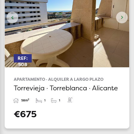
REF:
508
APARTAMENTO · ALQUILER A LARGO PLAZO
Torrevieja · Torreblanca · Alicante
2
58m
1
1
€675