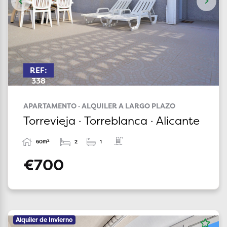
REF:
338
APARTAMENTO · ALQUILER A LARGO PLAZO
Torrevieja · Torreblanca · Alicante
2
60m
2
1
€700
Alquiler de Invierno