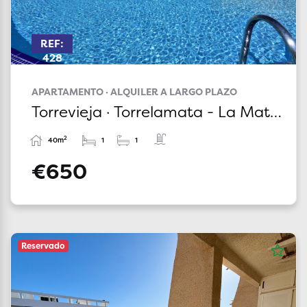
REF:
428
APARTAMENTO · ALQUILER A LARGO PLAZO
Torrevieja · Torrelamata - La Mata · Alicante
2
40m
1
1
€650
Reservado