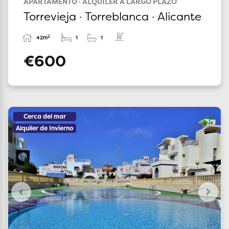
APARTAMENTO · ALQUILER A LARGO PLAZO
Torrevieja · Torreblanca · Alicante
2
42m
1
1
€600
Cerca del mar
Alquiler de Invierno