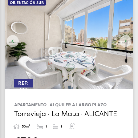
ORIENTACIÓN SUR
REF:
513
APARTAMENTO · ALQUILER A LARGO PLAZO
Torrevieja · La Mata · ALICANTE
2
50m
1
1